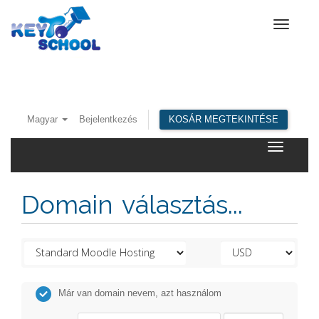
Toggle
navigat
Magyar
Bejelentkezés
KOSÁR MEGTEKINTÉSE
Toggle
navigatio
Domain választás...
Már van domain nevem, azt használom