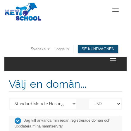
Toggle
navigat
Svenska
Logga in
SE KUNDVAGNEN
Toggle
navigatio
Välj en domän...
Jag vill använda min redan registrerade domän och
uppdatera mina namnservrar