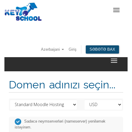
Toggle
navigat
Azerbaijani
Giriş
SƏBƏTƏ BAX
Toggle
navigatio
Domen adınızı seçin...
Sadəcə neymserverləri (nameserver) yeniləmək
istəyirəm.