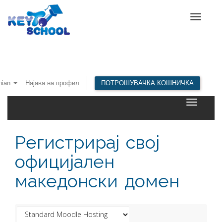
Toggle
navigat
nian
Најава на профил
ПОТРОШУВАЧКА КОШНИЧКА
Toggle
navigatio
Регистрирај свој
официјален
македонски домен