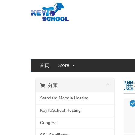
首頁
Store
選
分類
Standard Moodle Hosting
KeyToSchool Hosting
Congrea