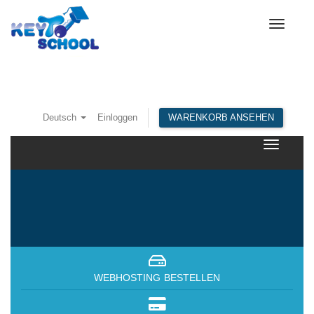
Toggle
navigat
Deutsch
Einloggen
WARENKORB ANSEHEN
Toggle
navigatio
WEBHOSTING BESTELLEN