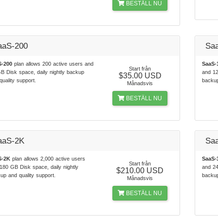
BESTÄLL NU
aaS-200
Sa
S-200
plan allows 200 active users and
SaaS-
Start från
B Disk space, daily nightly backup
and 12
$35.00 USD
quality support.
backup
Månadsvis
BESTÄLL NU
aaS-2K
Sa
S-2K
plan allows 2,000 active users
SaaS-
Start från
180 GB Disk space, daily nightly
and 24
$210.00 USD
up and quality support.
backup
Månadsvis
BESTÄLL NU