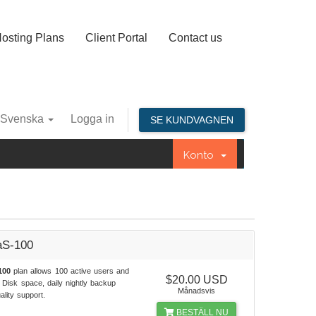
osting Plans
Client Portal
Contact us
Svenska
Logga in
SE KUNDVAGNEN
Konto
aS-100
100
plan allows 100 active users and
$20.00 USD
Disk space, daily nightly backup
Månadsvis
ality support.
BESTÄLL NU