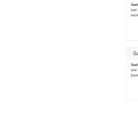
Saa
and 
back
S
Saa
and 
back