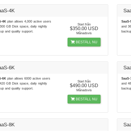
aaS-4K
Sa
S-4K
plan allows 4,000 active users
SaaS-
Start från
300 GB Disk space, daily nightly
and 36
$350.00 USD
up and quality support.
backup
Månadsvis
BESTÄLL NU
aaS-6K
Sa
S-6K
plan allows 6000 active users
SaaS-
Start från
420 GB Disk space, daily nightly
and 48
$490.00 USD
up and quality support.
backup
Månadsvis
BESTÄLL NU
aaS-8K
Sa