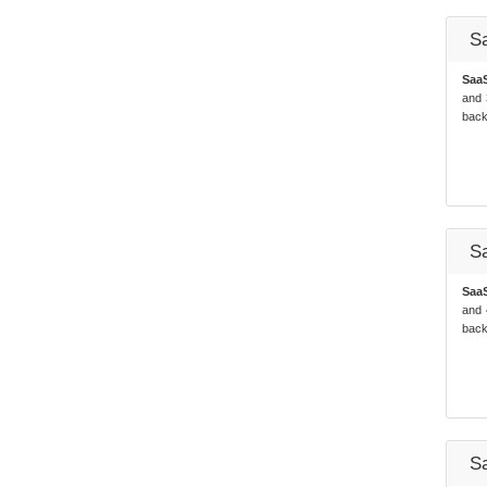
S
Saa
and 
back
S
Saa
and 
back
S