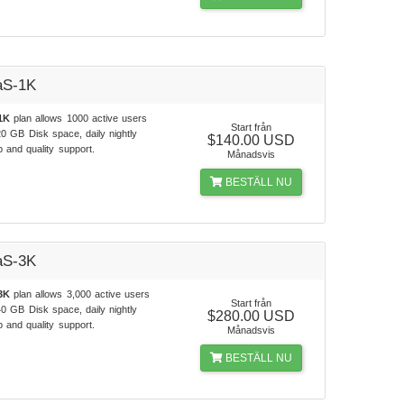
aS-1K
1K
plan allows 1000 active users
Start från
0 GB Disk space, daily nightly
$140.00 USD
 and quality support.
Månadsvis
BESTÄLL NU
aS-3K
3K
plan allows 3,000 active users
Start från
0 GB Disk space, daily nightly
$280.00 USD
 and quality support.
Månadsvis
BESTÄLL NU