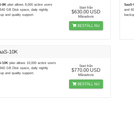
S-8K
plan allows 8,000 active users
SaaS-
Start från
540 GB Disk space, daily nightly
and 60
$630.00 USD
up and quality support.
backup
Månadsvis
BESTÄLL NU
aaS-10K
S-10K
plan allows 10,000 active users
Start från
660 GB Disk space, daily nightly
$770.00 USD
up and quality support.
Månadsvis
BESTÄLL NU