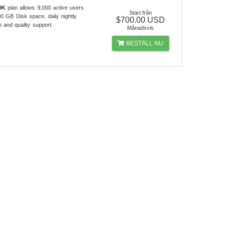
9K
plan allows 9,000 active users
Start från
0 GB Disk space, daily nightly
$700.00 USD
 and quality support.
Månadsvis
BESTÄLL NU