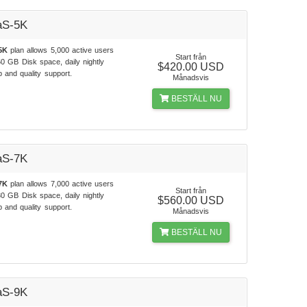
aS-5K
5K
plan allows 5,000 active users
Start från
0 GB Disk space, daily nightly
$420.00 USD
 and quality support.
Månadsvis
BESTÄLL NU
aS-7K
7K
plan allows 7,000 active users
Start från
0 GB Disk space, daily nightly
$560.00 USD
 and quality support.
Månadsvis
BESTÄLL NU
aS-9K