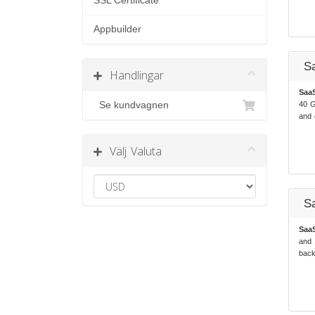
SSL Certificate
Appbuilder
S
Handlingar
Saa
Se kundvagnen
40 G
and 
Välj Valuta
S
Saa
and 
back