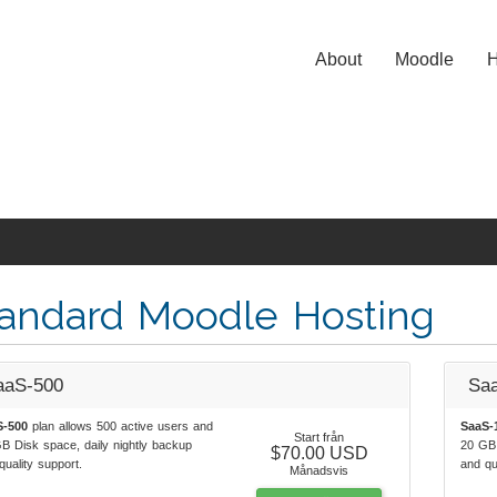
About
Moodle
H
andard Moodle Hosting
aaS-500
Sa
S-500
plan allows 500 active users and
SaaS-
Start från
B Disk space, daily nightly backup
20 GB 
$70.00 USD
quality support.
and qu
Månadsvis