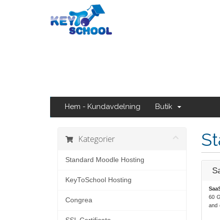
Hem - Kundavdelning
Butik
St
Kategorier
Standard Moodle Hosting
S
KeyToSchool Hosting
Saa
60 G
Congrea
and 